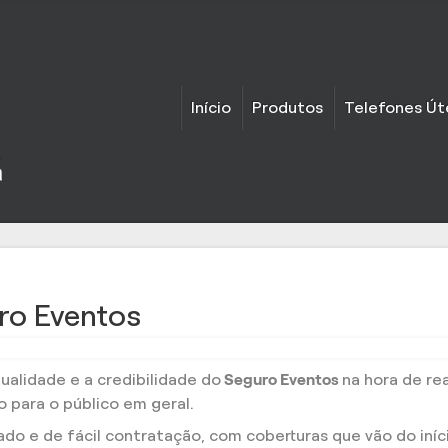
Início
Produtos
Telefones Út
ro Eventos
alidade e a credibilidade do
Seguro Eventos
na hora de rea
 para o público em geral.
o e de fácil contratação, com coberturas que vão do iníci